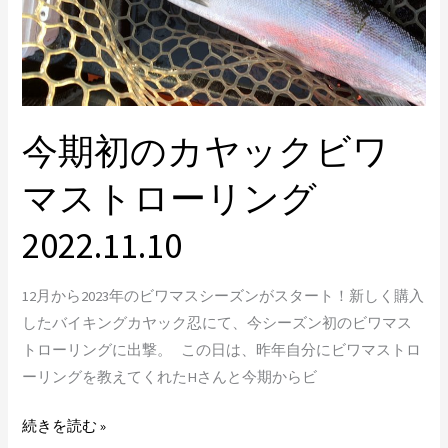
ク
ビ
ワ
マ
ス
今期初のカヤックビワ
ト
ロ
マストローリング
ー
リ
2022.11.10
ン
グ
12月から2023年のビワマスシーズンがスタート！新しく購入
2022.11.10
したバイキングカヤック忍にて、今シーズン初のビワマス
トローリングに出撃。 この日は、昨年自分にビワマストロ
ーリングを教えてくれたHさんと今期からビ
続きを読む »