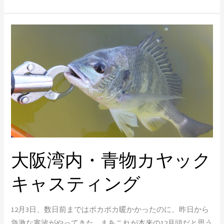
大
阪
湾
内・
青
物
カ
ヤ
ッ
ク
大阪湾内・青物カヤック
キ
キャスティング
ャ
ス
テ
12月3日、数日前まではポカポカ暖かかったのに、昨日から
ィ
急激な寒波がやってきた…まあこれが本来の12月頭だと思う