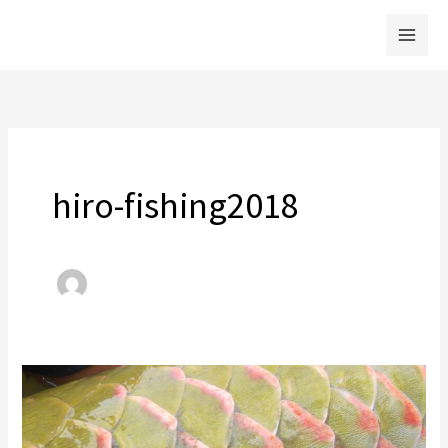
内
容
を
ス
キ
ッ
プ
hiro-fishing2018
南
米
淡