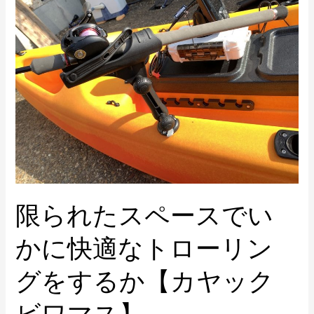
タ
れ
を
た
ふ
ス
ら
ペ
つ
ー
く
ス
で
い
か
に
限られたスペースでい
快
適
かに快適なトローリン
な
ト
グをするか【カヤック
ロ
ー
ビワマス】