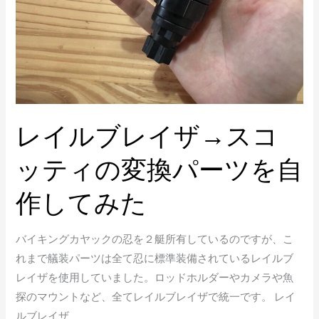
ザ
→
ス
コ
ッ
テ
レイルブレイザ→スコ
ィ
の
ッティの変換パーツを自
変
換
作してみた
パ
ー
バイキングカヤックの忍を２艇所有しているのですが、こ
ツ
れまで艤装パーツは全て忍に標準装備されているレイルブ
を
レイザを使用していました。ロッドホルダーやカメラや魚
自
探のマウントなど、全てレイルブレイザで統一です。 レイ
作
ルブレイザ