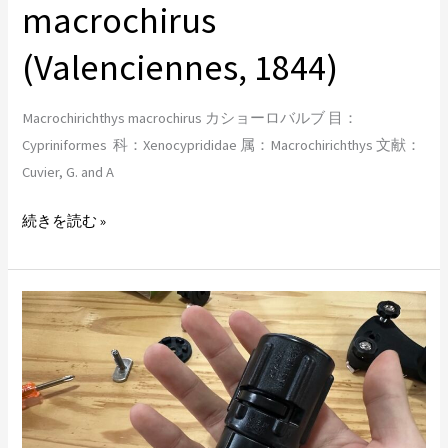
macrochirus
(Valenciennes,
1844)
(Valenciennes, 1844)
Macrochirichthys macrochirus カショーロバルブ 目：
Cypriniformes 科：Xenocyprididae 属：Macrochirichthys 文献：
Cuvier, G. and A
続きを読む »
レ
イ
ル
ブ
レ
イ