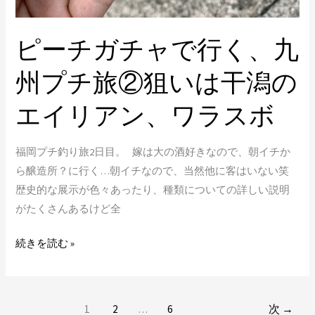
州
プ
ピーチガチャで行く、九
チ
旅
州プチ旅②狙いは干潟の
②
狙
エイリアン、ワラスボ
い
は
福岡プチ釣り旅2日目。 嫁は大の酒好きなので、朝イチか
干
ら醸造所？に行く…朝イチなので、当然他に客はいない笑
潟
歴史的な展示が色々あったり、種類についての詳しい説明
の
がたくさんあるけど全
エ
イ
続きを読む »
リ
ア
ン、
ワ
1
2
…
6
次
→