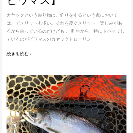
リ
ン
カヤックという乗り物は、釣りをするという点において
グ
は、デメリットも多い。それを凌ぐメリット・楽しみがあ
を
るから乗っているのだけども… 昨年から、特にドハマリし
す
ているのがビワマスのカヤックトローリン
る
か
続きを読む »
【カ
ヤ
ッ
今
ク
期
ビ
初
ワ
の
マ
カ
ス】
ヤ
ッ