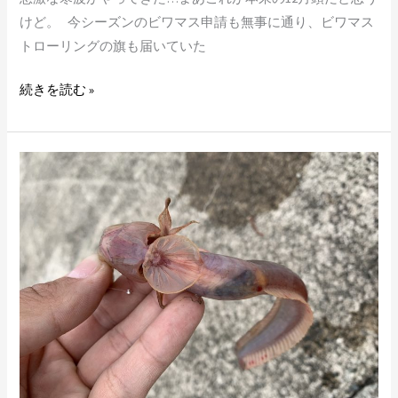
ン
けど。 今シーズンのビワマス申請も無事に通り、ビワマス
グ
トローリングの旗も届いていた
続きを読む »
ピ
ー
チ
ガ
チ
ャ
で
行
く、
九