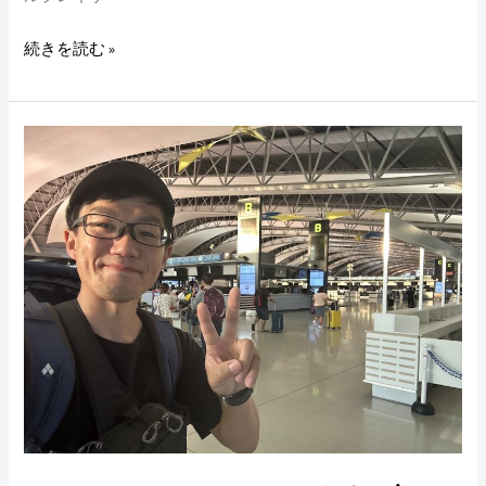
し
て
続きを読む »
み
た
#1
カ
リ
マ
ン
タ
ン
釣
行
初
め
て