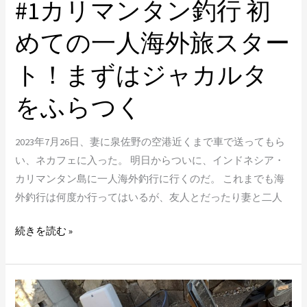
#1カリマンタン釣行 初
の
一
めての一人海外旅スター
人
海
ト！まずはジャカルタ
外
旅
をふらつく
ス
タ
2023年7月26日、妻に泉佐野の空港近くまで車で送ってもら
ー
い、ネカフェに入った。 明日からついに、インドネシア・
ト！
カリマンタン島に一人海外釣行に行くのだ。 これまでも海
ま
外釣行は何度か行ってはいるが、友人とだったり妻と二人
ず
は
続きを読む »
ジ
ャ
カ
限
ル
ら