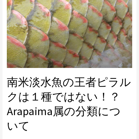
水
魚
の
王
者
ピ
ラ
ル
ク
南米淡水魚の王者ピラル
は
１
クは１種ではない！？
種
で
Arapaima属の分類につ
は
な
いて
い！？
Arapaima