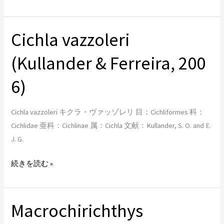
Cichla vazzoleri
Cichla
vazzoleri
(Kullander & Ferreira, 200
(Kullander & Ferreira, 2006)
6)
Cichla vazzoleri キクラ・ヴァッゾレリ 目：Cichliformes 科：
Cichlidae 亜科：Cichlinae 属：Cichla 文献：Kullander, S. O. and E.
J. G.
続きを読む »
Macrochirichthys
Macrochirichthys
macrochirus