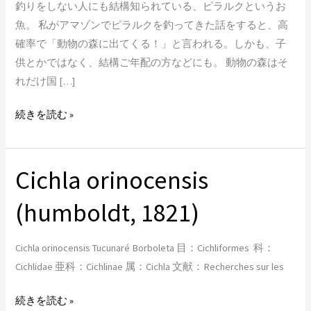
釣りをしない人にも結構知られている、ピラルクというお
属
魚。 私がアマゾンでピラルクを釣ってきた話をすると、高
の
確率で「動物の森に出てくる！」と言われる。しかも、子
分
供とかではなく、結構ご年配の方などにも。 動物の森はそ
類
れだけ国 […]
に
つ
続きを読む »
い
て
Cichla orinocensis
Cichla
orinocensis
(humboldt, 1821)
(humboldt,
1821)
Cichla orinocensis Tucunaré Borboleta 目：Cichliformes 科：
Cichlidae 亜科：Cichlinae 属：Cichla 文献：Recherches sur les
続きを読む »