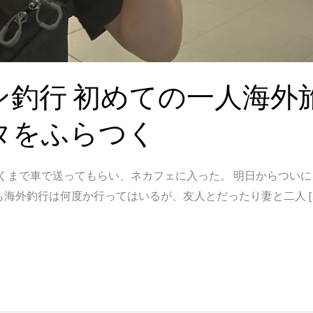
ン釣行 初めての一人海外
タをふらつく
港近くまで車で送ってもらい、ネカフェに入った。 明日からつい
も海外釣行は何度か行ってはいるが、友人とだったり妻と二人 [