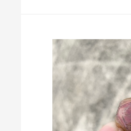
ピ
ー
チ
ガ
チ
ャ
で
行
く、
九
州