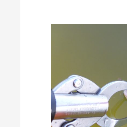
大
阪
湾
内・
青
物
カ
ヤ
ッ
ク
キ
ャ
ス