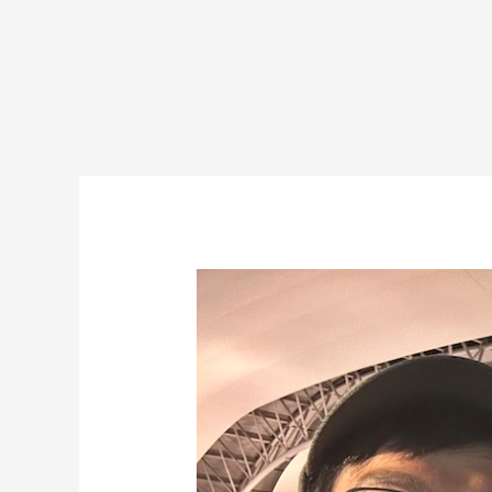
#1
カ
リ
マ
ン
タ
ン