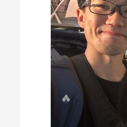
釣
行
初
め
て
の
一
人
海
外
旅
ス
タ
ー
ト！