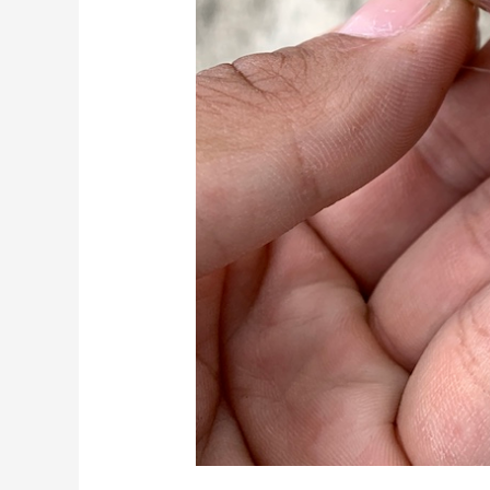
プ
チ
旅
②
狙
い
は
干
潟
の
エ
イ
リ
ア
ン、