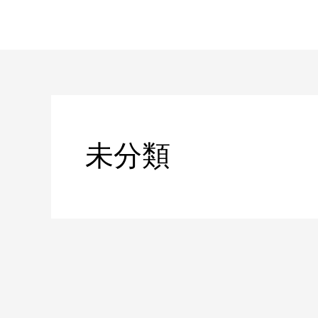
内
容
を
ス
キ
ッ
プ
未分類