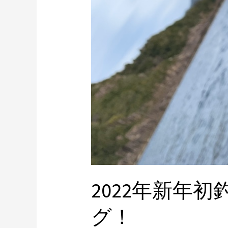
タ
イ
ラ
バ
&
ジ
ギ
ン
グ！
2022年新年
グ！