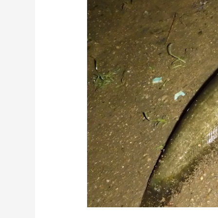
ナ
マ
ズ
偵
察…
大
雨
後
だ
け
ど、
ナ
マ
ズ
の
活