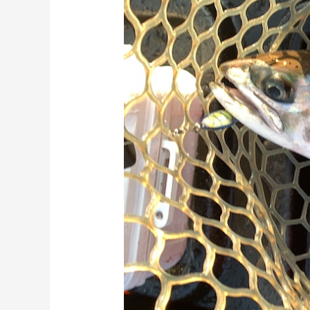
ク
ビ
ワ
マ
ス
ト
ロ
ー
リ
ン
グ
2022.11.10