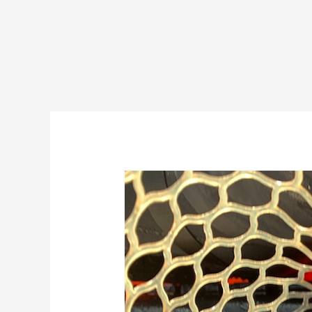
今
期
初
の
カ
ヤ
ッ