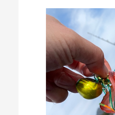
2022
年
新
年
初
釣
り・
尾
鷲
で
カ
ヤ
ッ
ク