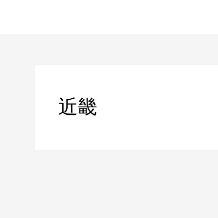
内
容
を
ス
キ
ッ
プ
近畿