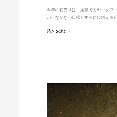
今年の初売りは、尾鷲でカヤックフィ
が、なかなか日帰りするには堪える距離
続きを読む »
用
水
路
の