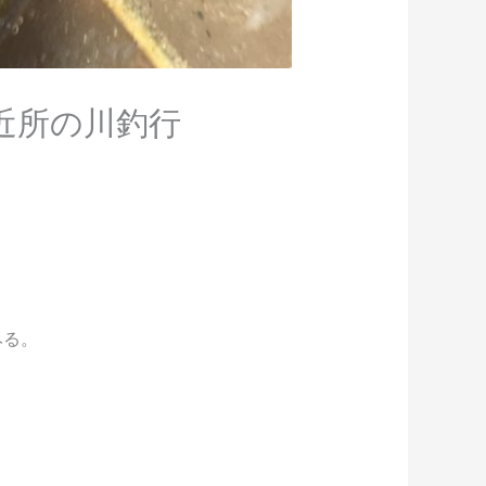
近所の川釣行
みる。