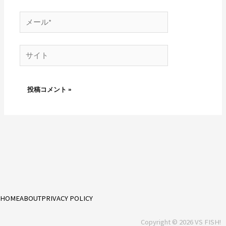
*
メ
ー
ル
サ
*
イ
ト
HOME
ABOUT
PRIVACY POLICY
Copyright © 2026 VS FISH!