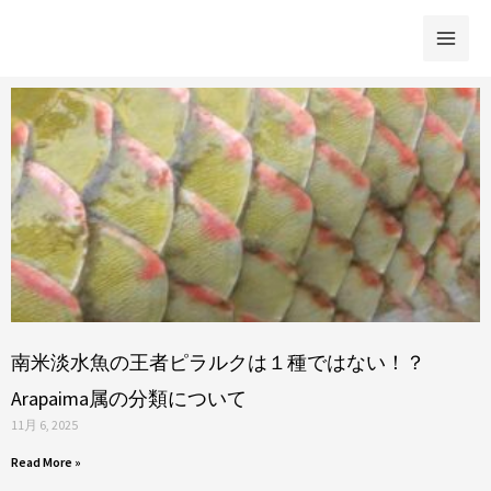
内
容
を
ペ
ペ
ペ
ペ
ペ
ス
ー
ー
ー
ー
ー
キ
ジ
ジ
ジ
ジ
ジ
ッ
プ
南米淡水魚の王者ピラルクは１種ではない！？
Arapaima属の分類について
11月 6, 2025
Read More »