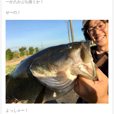
一か八かぶち抜くか！
せーの！
よっしゃー！