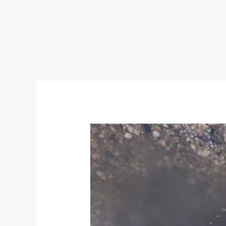
３
日
連
続、
夕
方
の