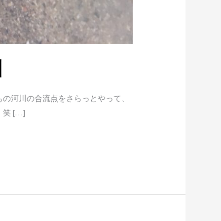
川
もの河川の合流点をさらっとやって、
 […]