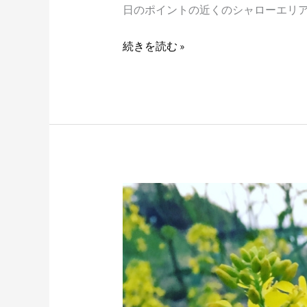
日のポイントの近くのシャローエリアを
続きを読む »
ナ
マ
ズ
ポ
イ
ン