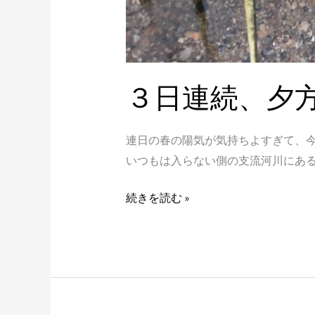
３日連続、夕
連日の春の陽気が気持ちよすぎて、今
いつもは入らない側の支流河川にある
続きを読む »