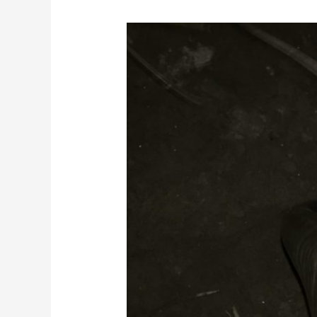
激
短
ナ
マ
ズ
釣
行
@
近
所
の
川