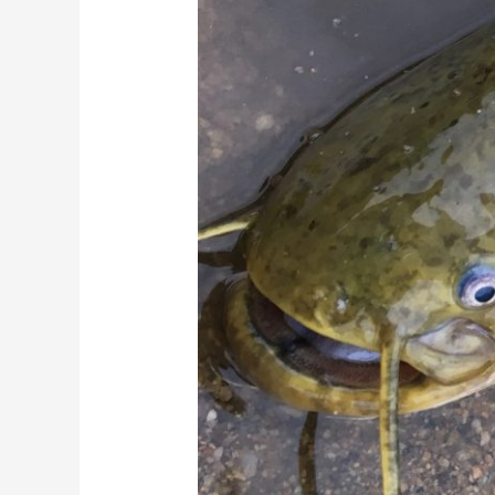
ナ
マ
ズ
釣
行
＠
近
所
の
川