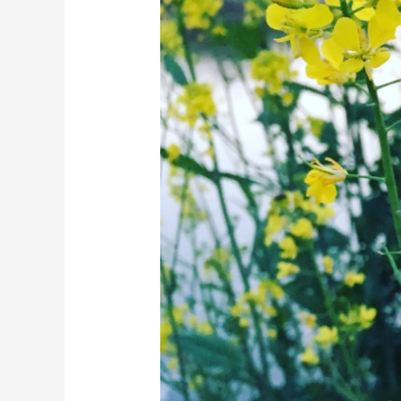
ト
開
拓
＠
近
所
の
川