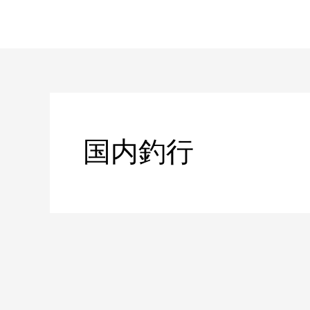
内
容
を
ス
キ
ッ
プ
国内釣行