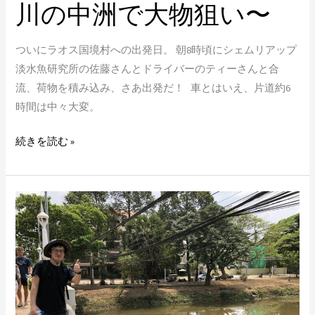
川の中洲で大物狙い〜
メ
コ
ついにラオス国境村への出発日。 朝8時頃にシェムリアップ
ン
淡水魚研究所の佐藤さんとドライバーのティーさんと合
川
流、荷物を積み込み、さあ出発だ！ 車とはいえ、片道約6
の
時間は中々大変。
中
洲
続きを読む »
で
大
物
カ
狙
ン
い〜
ボ
ジ
ア
釣
行