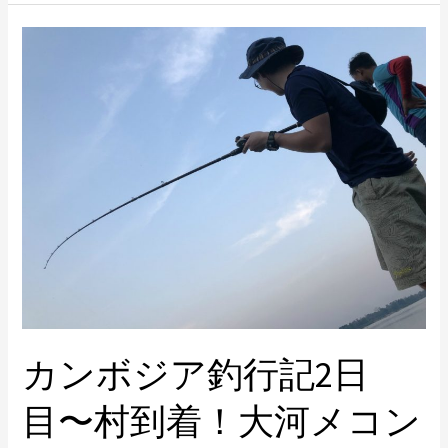
カ
ン
ボ
ジ
ア
釣
行
記
2
日
目〜
村
カンボジア釣行記2日
到
着！
目〜村到着！大河メコン
大
河