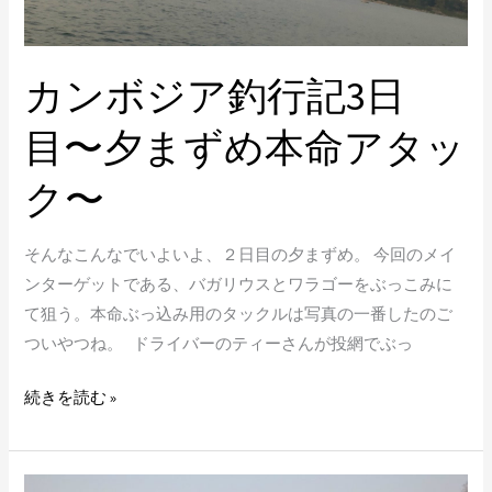
タ
ッ
ク〜
カンボジア釣行記3日
目〜夕まずめ本命アタッ
ク〜
そんなこんなでいよいよ、２日目の夕まずめ。 今回のメイ
ンターゲットである、バガリウスとワラゴーをぶっこみに
て狙う。本命ぶっ込み用のタックルは写真の一番したのご
ついやつね。 ドライバーのティーさんが投網でぶっ
続きを読む »
カ