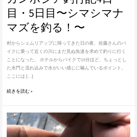
釣
目・5日目〜シマシマナ
る！〜
マズを釣る！〜
村からシェムリアップに帰ってきた日の夜、佐藤さんのバ
イクに乗って近くの川にまだ見ぬ魚達を求めて釣りに行く
ことになった。 ホテルからバイクで15分ほど、ちょっとし
た水門と流れ込みで水がいい感じに噛んでいるポイント。
ここには […]
続きを読む »
カ
ン
ボ