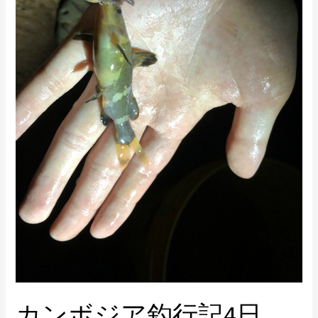
釣
行
記
4
日
目・
5
日
目〜
シ
マ
シ
マ
ナ
マ
ズ
カンボジア釣行記4日
を