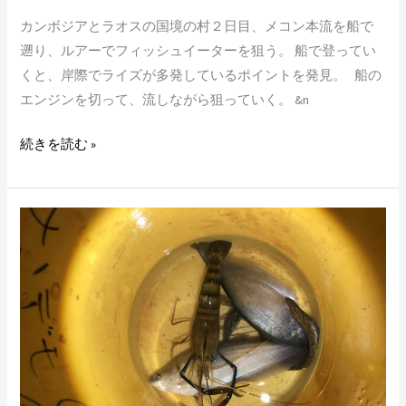
ト
カンボジアとラオスの国境の村２日目、メコン本流を船で
ラ
遡り、ルアーでフィッシュイーターを狙う。 船で登ってい
イ
くと、岸際でライズが多発しているポイントを発見。 船の
ア
エンジンを切って、流しながら狙っていく。 &n
ル〜
続きを読む »
カ
ン
ボ
ジ
ア
釣
行
記