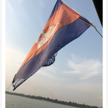
ボ
ジ
ア
釣
行
記
3
日
目〜
夕
ま
ず
め
本
命
ア