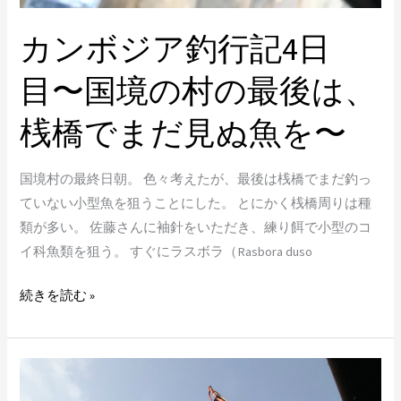
橋
カンボジア釣行記4日
で
ま
目〜国境の村の最後は、
だ
見
桟橋でまだ見ぬ魚を〜
ぬ
魚
国境村の最終日朝。 色々考えたが、最後は桟橋でまだ釣っ
を〜
ていない小型魚を狙うことにした。 とにかく桟橋周りは種
類が多い。 佐藤さんに袖針をいただき、練り餌で小型のコ
イ科魚類を狙う。 すぐにラスボラ（Rasbora duso
続きを読む »
カ
ン