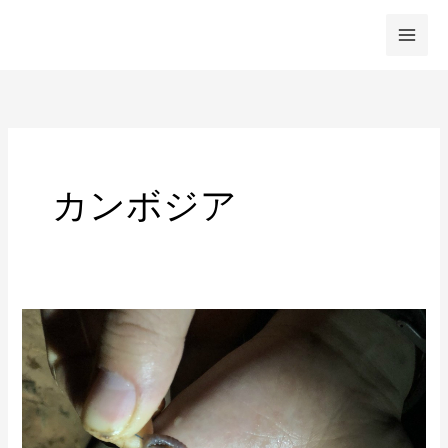
内
容
を
ス
キ
ッ
プ
カンボジア
カ
ン
ボ
ジ
ア