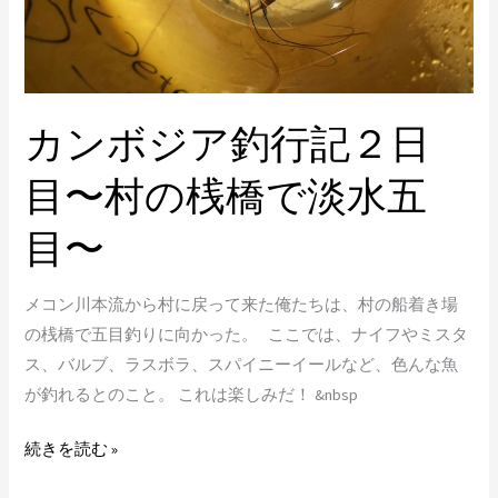
２
日
目〜
村
カンボジア釣行記２日
の
桟
目〜村の桟橋で淡水五
橋
で
目〜
淡
水
メコン川本流から村に戻って来た俺たちは、村の船着き場
五
の桟橋で五目釣りに向かった。 ここでは、ナイフやミスタ
目〜
ス、バルブ、ラスボラ、スパイニーイールなど、色んな魚
が釣れるとのこと。 これは楽しみだ！ &nbsp
続きを読む »