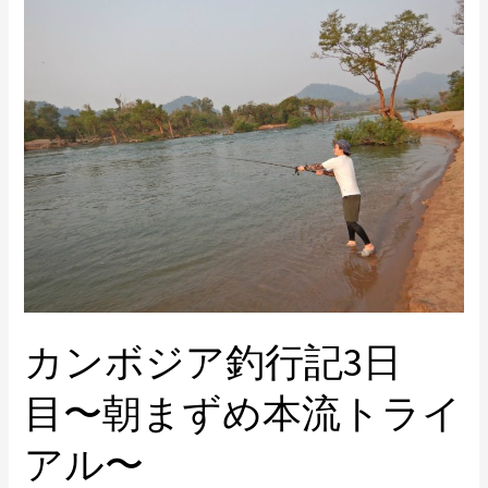
ン
ボ
ジ
ア
釣
行
記
3
日
目〜
朝
カンボジア釣行記3日
ま
ず
目〜朝まずめ本流トライ
め
本
アル〜
流