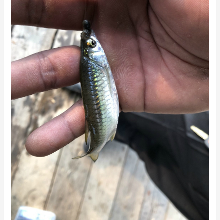
ジ
ア
釣
行
記
4
日
目〜
国
境
の
村
の
最
後
は、
桟