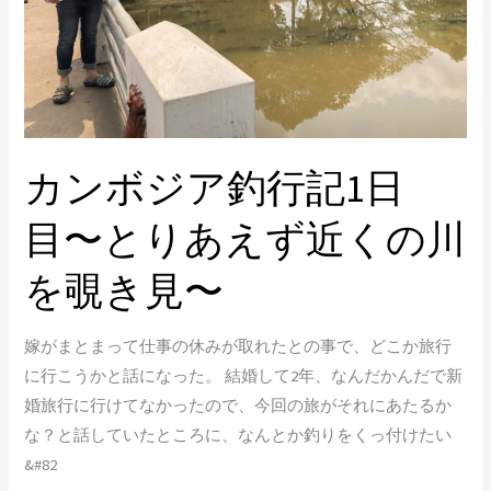
記
1
日
目〜
と
カンボジア釣行記1日
り
あ
目〜とりあえず近くの川
え
ず
を覗き見〜
近
く
嫁がまとまって仕事の休みが取れたとの事で、どこか旅行
の
に行こうかと話になった。 結婚して2年、なんだかんだで新
川
婚旅行に行けてなかったので、今回の旅がそれにあたるか
を
な？と話していたところに、なんとか釣りをくっ付けたい
覗
&#82
き